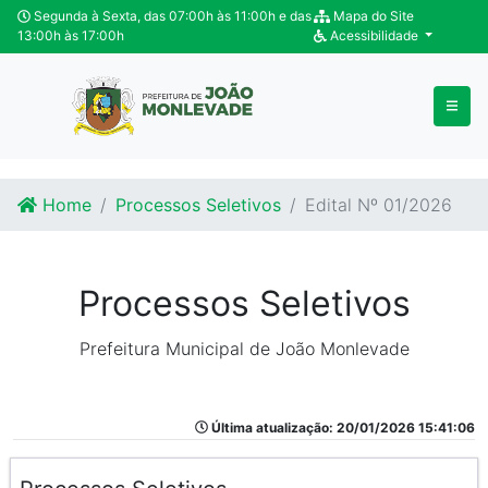
Ir para o conteúdo
Ir para o fim do conteúdo
Segunda à Sexta, das 07:00h às 11:00h e das
Mapa do Site
13:00h às 17:00h
Acessibilidade
Home
Processos Seletivos
Edital Nº 01/2026
Processos Seletivos
Prefeitura Municipal de João Monlevade
Última atualização: 20/01/2026 15:41:06