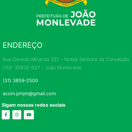
ENDEREÇO
Rua Geraldo Miranda 337 - Nossa Senhora da Conceição
CEP: 35930-027 - João Monlevade
(31) 3859-2500
acom.pmjm@gmail.com
Sigam nossas redes sociais