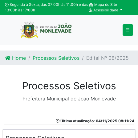
Ir para o conteúdo
Ir para o fim do conteúdo
Segunda à Sexta, das 07:00h às 11:00h e das
Mapa do Site
13:00h às 17:00h
Acessibilidade
Home
Processos Seletivos
Edital Nº 08/2025
Processos Seletivos
Prefeitura Municipal de João Monlevade
Última atualização: 04/11/2025 08:11:24