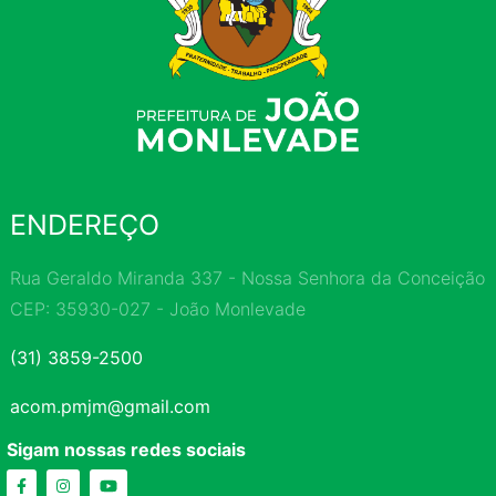
ENDEREÇO
Rua Geraldo Miranda 337 - Nossa Senhora da Conceição
CEP: 35930-027 - João Monlevade
(31) 3859-2500
acom.pmjm@gmail.com
Sigam nossas redes sociais