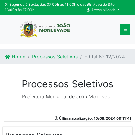
Ir para o conteúdo
Ir para o fim do conteúdo
Segunda à Sexta, das 07:00h às 11:00h e das
Mapa do Site
13:00h às 17:00h
Acessibilidade
Home
Processos Seletivos
Edital Nº 12/2024
Processos Seletivos
Prefeitura Municipal de João Monlevade
Última atualização: 15/08/2024 09:11:41