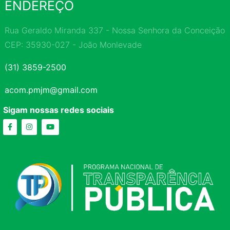
ENDEREÇO
Rua Geraldo Miranda 337 - Nossa Senhora da Conceição
CEP: 35930-027 - João Monlevade
(31) 3859-2500
acom.pmjm@gmail.com
Sigam nossas redes sociais