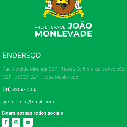
ENDEREÇO
Rua Geraldo Miranda 337 - Nossa Senhora da Conceição
CEP: 35930-027 - João Monlevade
(31) 3859-2500
acom.pmjm@gmail.com
Sigam nossas redes sociais