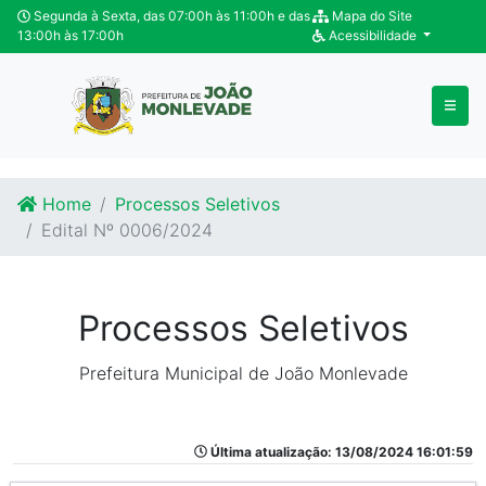
Ir para o conteúdo
Ir para o fim do conteúdo
Segunda à Sexta, das 07:00h às 11:00h e das
Mapa do Site
13:00h às 17:00h
Acessibilidade
Home
Processos Seletivos
Edital Nº 0006/2024
Processos Seletivos
Prefeitura Municipal de João Monlevade
Última atualização: 13/08/2024 16:01:59