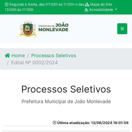
Ir para o conteúdo
Ir para o fim do conteúdo
Segunda à Sexta, das 07:00h às 11:00h e das
Mapa do Site
13:00h às 17:00h
Acessibilidade
Home
Processos Seletivos
Edital Nº 0002/2024
Processos Seletivos
Prefeitura Municipal de João Monlevade
Última atualização: 13/08/2024 16:01:59