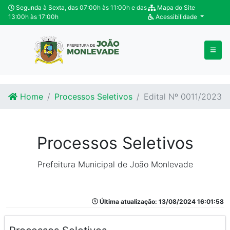
Ir para o conteúdo
Ir para o fim do conteúdo
Segunda à Sexta, das 07:00h às 11:00h e das
Mapa do Site
13:00h às 17:00h
Acessibilidade
Home
Processos Seletivos
Edital Nº 0011/2023
Processos Seletivos
Prefeitura Municipal de João Monlevade
Última atualização: 13/08/2024 16:01:58