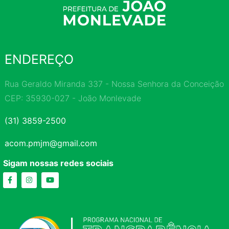
ENDEREÇO
Rua Geraldo Miranda 337 - Nossa Senhora da Conceição
CEP: 35930-027 - João Monlevade
(31) 3859-2500
acom.pmjm@gmail.com
Sigam nossas redes sociais