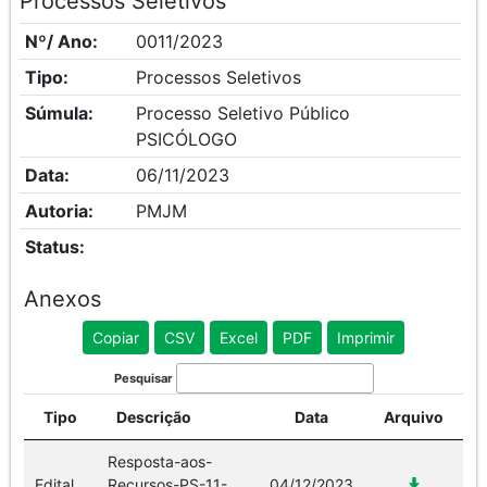
Processos Seletivos
Nº/ Ano:
0011/2023
Tipo:
Processos Seletivos
Súmula:
Processo Seletivo Público
PSICÓLOGO
Data:
06/11/2023
Autoria:
PMJM
Status:
Anexos
Copiar
CSV
Excel
PDF
Imprimir
Pesquisar
Tipo
Descrição
Data
Arquivo
Resposta-aos-
Edital
Recursos-PS-11-
04/12/2023