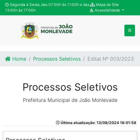
Ir para o conteúdo
Ir para o fim do conteúdo
Segunda à Sexta, das 07:00h às 11:00h e das
Mapa do Site
13:00h às 17:00h
Acessibilidade
Home
Processos Seletivos
Edital Nº 003/2023
Processos Seletivos
Prefeitura Municipal de João Monlevade
Última atualização: 13/08/2024 16:01:58