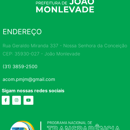
ENDEREÇO
Rua Geraldo Miranda 337 - Nossa Senhora da Conceição
CEP: 35930-027 - João Monlevade
(31) 3859-2500
acom.pmjm@gmail.com
Sigam nossas redes sociais