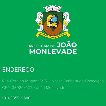
ENDEREÇO
Rua Geraldo Miranda 337 - Nossa Senhora da Conceição
CEP: 35930-027 - João Monlevade
(31) 3859-2500