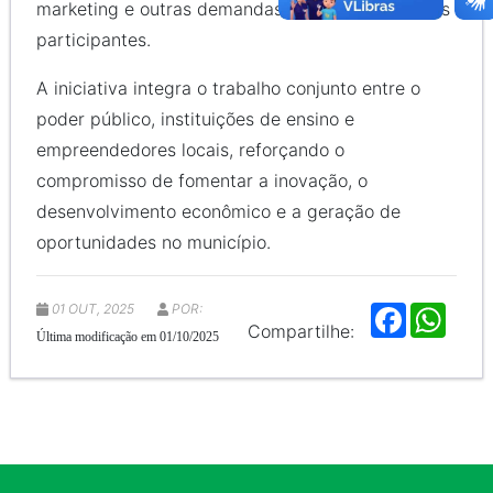
marketing e outras demandas apresentadas pelos
participantes.
A iniciativa integra o trabalho conjunto entre o
poder público, instituições de ensino e
empreendedores locais, reforçando o
compromisso de fomentar a inovação, o
desenvolvimento econômico e a geração de
oportunidades no município.
01 OUT, 2025
POR:
F
W
a
h
Compartilhe:
Última modificação em 01/10/2025
c
a
e
t
b
s
o
A
o
p
k
p