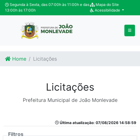
Ir para o conteúdo
Ir para o fim do conteúdo
Segunda à Sexta, das 07:00h às 11:00h e das
Mapa do Site
13:00h às 17:00h
Acessibilidade
Home
Licitações
Licitações
Prefeitura Municipal de João Monlevade
Última atualização: 07/08/2026 14:58:59
Filtros