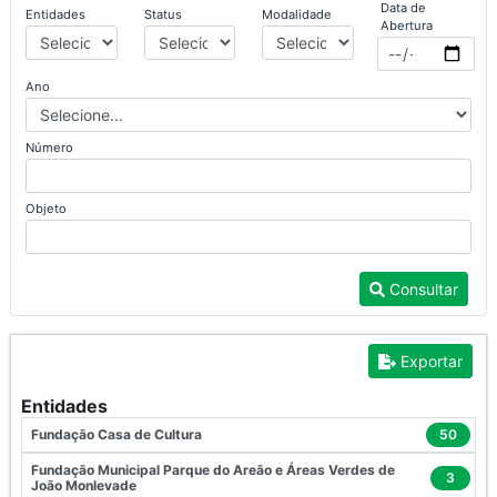
Data de
Entidades
Status
Modalidade
Abertura
Ano
Número
Objeto
Consultar
Exportar
Entidades
Fundação Casa de Cultura
50
Fundação Municipal Parque do Areão e Áreas Verdes de
3
João Monlevade