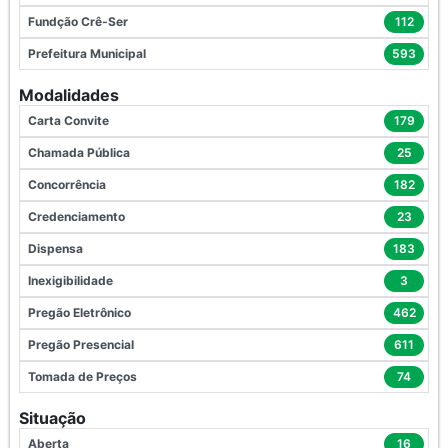
Fundção Crê-Ser
112
Prefeitura Municipal
593
Modalidades
Carta Convite
179
Chamada Pública
25
Concorrência
182
Credenciamento
23
Dispensa
183
Inexigibilidade
3
Pregão Eletrônico
462
Pregão Presencial
611
Tomada de Preços
74
Situação
Aberta
16