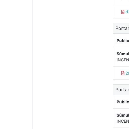
d2
Porta
Publi
Súmul
INCEN
28
Porta
Publi
Súmul
INCEN