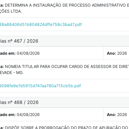
a:
DETERMINA A INSTAURAÇÃO DE PROCESSO ADMINISTRATIVO E
ÕES LTDA.
88a88406d51b804824dffe758c3bad7.pdf
ias nº 467 / 2026
cado em:
04/08/2026
Ano:
2026
a:
NOMEIA TITULAR PARA OCUPAR CARGO DE ASSESSOR DE DIRET
VADE - MG.
098fe9e7d5915d747aa780a715cb5b.pdf
rias nº 468 / 2026
cado em:
04/08/2026
Ano:
2026
a:
DISPÕE SOBRE A PRORROGAÇÃO DO PRAZO DE APURAÇÃO DO