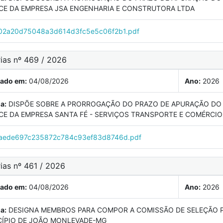
CE DA EMPRESA JSA ENGENHARIA E CONSTRUTORA LTDA
2a20d75048a3d614d3fc5e5c06f2b1.pdf
rias nº 469 / 2026
cado em:
04/08/2026
Ano:
2026
a:
DISPÕE SOBRE A PRORROGAÇÃO DO PRAZO DE APURAÇÃO DO
CE DA EMPRESA SANTA FÉ - SERVIÇOS TRANSPORTE E COMÉRCIO
aede697c235872c784c93ef83d8746d.pdf
ias nº 461 / 2026
cado em:
04/08/2026
Ano:
2026
a:
DESIGNA MEMBROS PARA COMPOR A COMISSÃO DE SELEÇÃO P
ÍPIO DE JOÃO MONLEVADE-MG