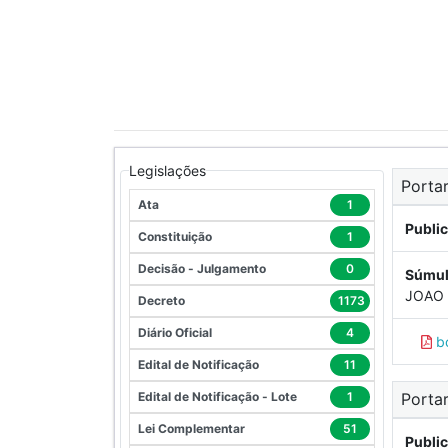
Legislações
Portar
Ata
1
Publi
Constituição
1
Decisão - Julgamento
0
Súmul
JOAO
Decreto
1173
Diário Oficial
4
b
Edital de Notificação
11
Edital de Notificação - Lote
1
Portar
Lei Complementar
51
Publi