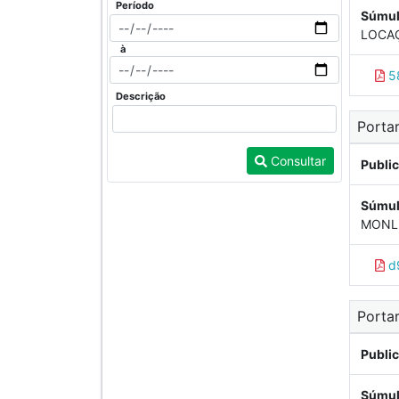
Período
Súmul
LOCAÇ
à
5
Descrição
Portar
Consultar
Publi
Súmul
MONLE
d9
Porta
Publi
Súmul