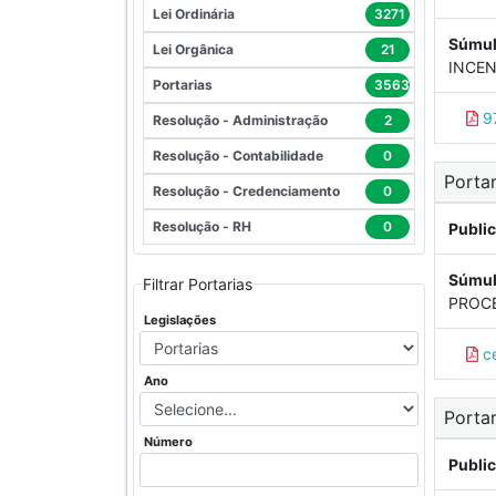
Lei Ordinária
3271
Súmul
Lei Orgânica
21
INCEN
Portarias
3563
97
Resolução - Administração
2
Resolução - Contabilidade
0
Portar
Resolução - Credenciamento
0
Resolução - RH
0
Publi
Súmul
Filtrar Portarias
PROCE
Legislações
c
Ano
Portar
Número
Publi