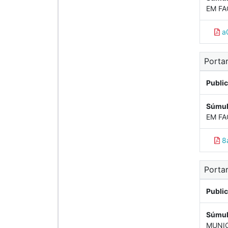
EM FA
a0
Porta
Publi
Súmul
EM FA
8
Portar
Publi
Súmul
MUNIC