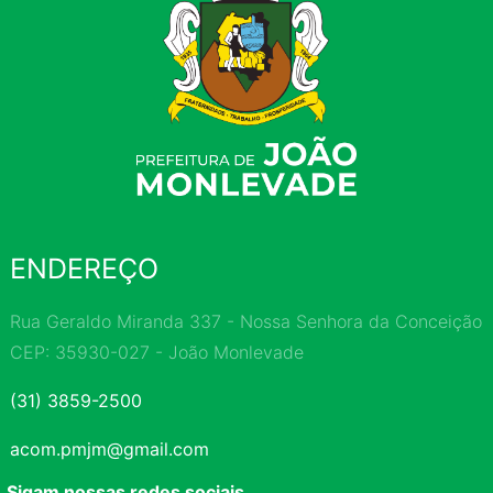
ENDEREÇO
Rua Geraldo Miranda 337 - Nossa Senhora da Conceição
CEP: 35930-027 - João Monlevade
(31) 3859-2500
acom.pmjm@gmail.com
Sigam nossas redes sociais