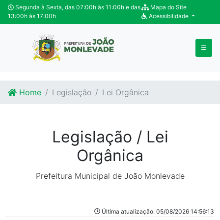
Ir para o conteúdo
Ir para o fim do conteúdo
Segunda à Sexta, das 07:00h às 11:00h e das
Mapa do Site
13:00h às 17:00h
Acessibilidade
Home
Legislação
Lei Orgânica
Legislação / Lei
Orgânica
Prefeitura Municipal de João Monlevade
Última atualização: 05/08/2026 14:56:13