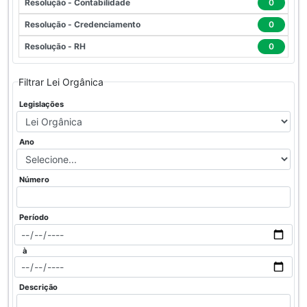
Resolução - Contabilidade
0
Resolução - Credenciamento
0
Resolução - RH
0
Filtrar Lei Orgânica
Legislações
Ano
Número
Período
à
Descrição