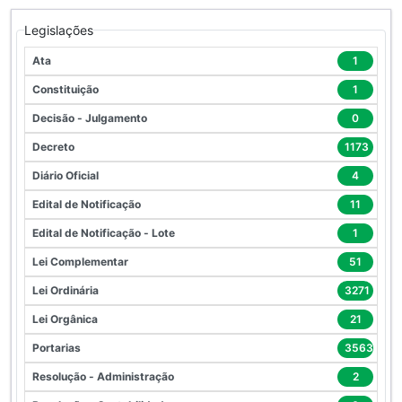
Legislações
Ata
1
Constituição
1
Decisão - Julgamento
0
Decreto
1173
Diário Oficial
4
Edital de Notificação
11
Edital de Notificação - Lote
1
Lei Complementar
51
Lei Ordinária
3271
Lei Orgânica
21
Portarias
3563
Resolução - Administração
2