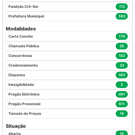
Fundção Crê-Ser
112
Prefeitura Municipal
592
Modalidades
Carta Convite
179
Chamada Pública
25
Concorrência
182
Credenciamento
23
Dispensa
183
Inexigibilidade
3
Pregão Eletrônico
461
Pregão Presencial
611
Tomada de Preços
74
Situação
Aberta
15