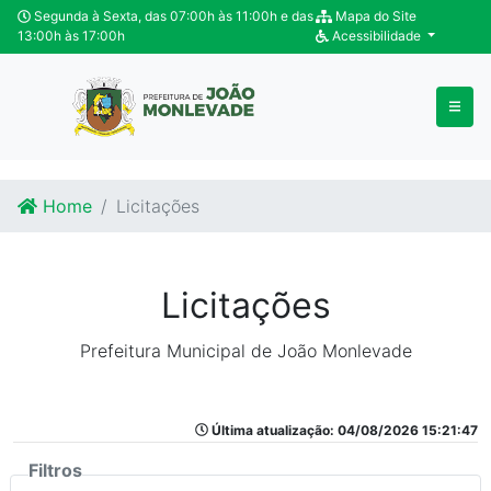
Ir para o conteúdo
Ir para o fim do conteúdo
Segunda à Sexta, das 07:00h às 11:00h e das
Mapa do Site
13:00h às 17:00h
Acessibilidade
Home
Licitações
Licitações
Prefeitura Municipal de João Monlevade
Última atualização: 04/08/2026 15:21:47
Filtros