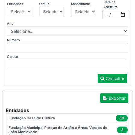
Data de
Entidades
Status
Modalidade
Abertura
Ano
Número
Objeto
Consultar
Exportar
Entidades
Fundação Casa de Cultura
50
Fundação Municipal Parque do Areão e Áreas Verdes de
3
João Monlevade