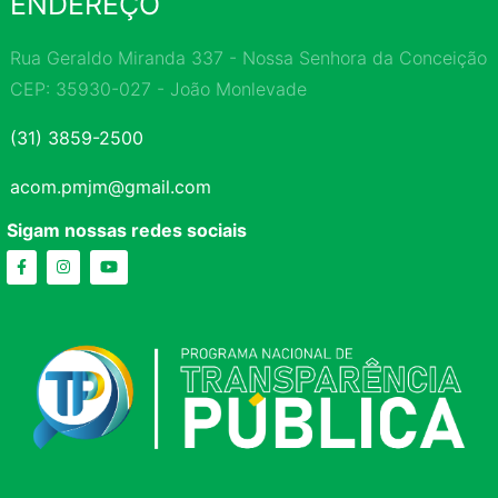
ENDEREÇO
Rua Geraldo Miranda 337 - Nossa Senhora da Conceição
CEP: 35930-027 - João Monlevade
(31) 3859-2500
acom.pmjm@gmail.com
Sigam nossas redes sociais