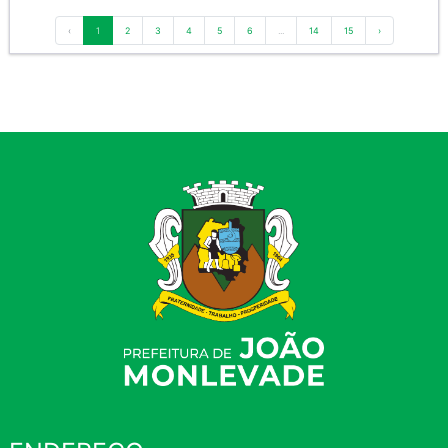
‹
1
2
3
4
5
6
...
14
15
›