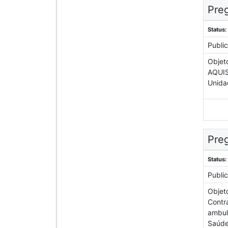
Preg
Status:
Publi
Objet
AQUIS
Unida
Preg
Status:
Publi
Objet
Contra
ambula
Saúde