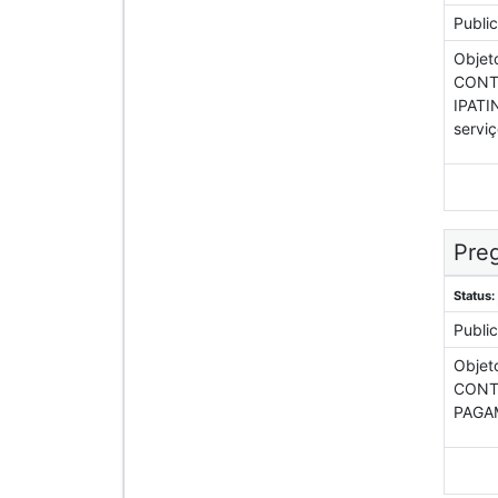
Publi
Objet
CONT
IPATI
serviç
Preg
Status:
Publi
Objet
CONT
PAGA