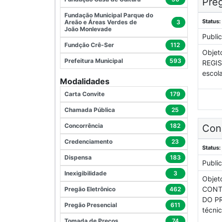
Preg
Fundação Municipal Parque do
Status:
Areão e Áreas Verdes de
3
João Monlevade
Publi
Fundção Crê-Ser
112
Objet
Prefeitura Municipal
593
REGIS
escol
Modalidades
Carta Convite
179
Chamada Pública
25
Concorrência
182
Con
Credenciamento
23
Status:
Dispensa
183
Publi
Inexigibilidade
3
Objet
CONT
Pregão Eletrônico
462
DO PR
Pregão Presencial
611
técni
Tomada de Preços
74