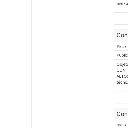
anexo
Con
Status:
Publi
Objet
CONT
ALTOS
técni
Con
Status: