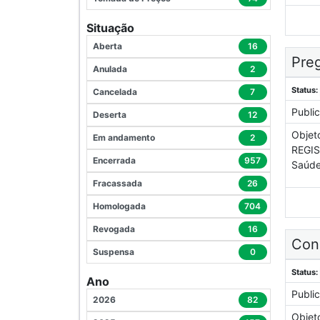
Situação
Aberta
16
Preg
Anulada
2
Status:
Cancelada
7
Publi
Deserta
12
Objet
Em andamento
2
REGIS
Encerrada
957
Saúde
Fracassada
26
Homologada
704
Revogada
16
Con
Suspensa
0
Status:
Ano
Publi
2026
82
Objet