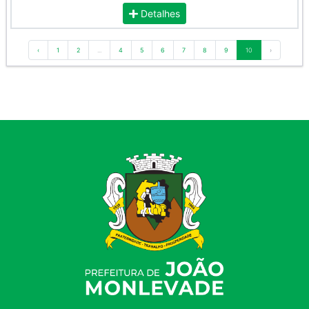
Detalhes
‹
1
2
...
4
5
6
7
8
9
10
›