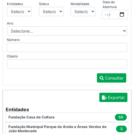
Data de
Entidades
Status
Modalidade
Abertura
Ano
Número
Objeto
Consultar
Exportar
Entidades
Fundação Casa de Cultura
50
Fundação Municipal Parque do Areão e Áreas Verdes de
3
João Monlevade