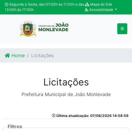
Ir para o conteúdo
Ir para o fim do conteúdo
Segunda à Sexta, das 07:00h às 11:00h e das
Mapa do Site
13:00h às 17:00h
Acessibilidade
Home
Licitações
Licitações
Prefeitura Municipal de João Monlevade
Última atualização: 07/08/2026 14:58:59
Filtros