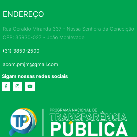
ENDEREÇO
Rua Geraldo Miranda 337 - Nossa Senhora da Conceição
CEP: 35930-027 - João Monlevade
(31) 3859-2500
acom.pmjm@gmail.com
Sigam nossas redes sociais