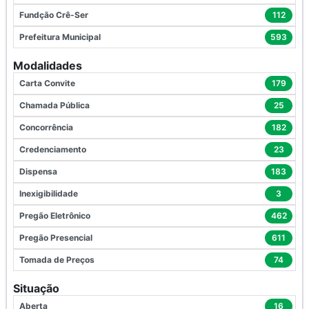
Fundção Crê-Ser
112
Prefeitura Municipal
593
Modalidades
Carta Convite
179
Chamada Pública
25
Concorrência
182
Credenciamento
23
Dispensa
183
Inexigibilidade
3
Pregão Eletrônico
462
Pregão Presencial
611
Tomada de Preços
74
Situação
Aberta
16