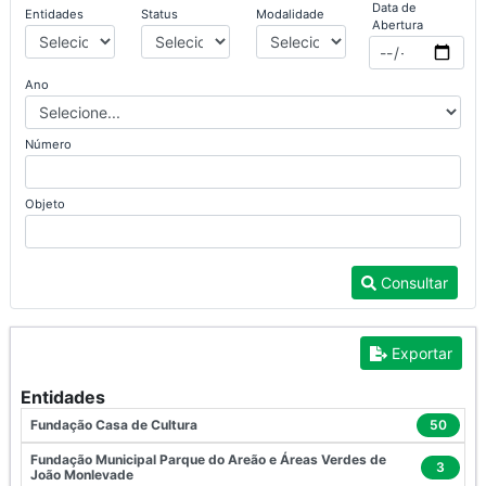
Data de
Entidades
Status
Modalidade
Abertura
Ano
Número
Objeto
Consultar
Exportar
Entidades
Fundação Casa de Cultura
50
Fundação Municipal Parque do Areão e Áreas Verdes de
3
João Monlevade