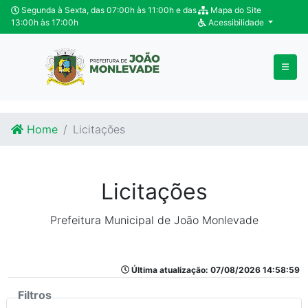
Ir para o conteúdo
Ir para o fim do conteúdo
Segunda à Sexta, das 07:00h às 11:00h e das
Mapa do Site
13:00h às 17:00h
Acessibilidade
Home
Licitações
Licitações
Prefeitura Municipal de João Monlevade
Última atualização: 07/08/2026 14:58:59
Filtros