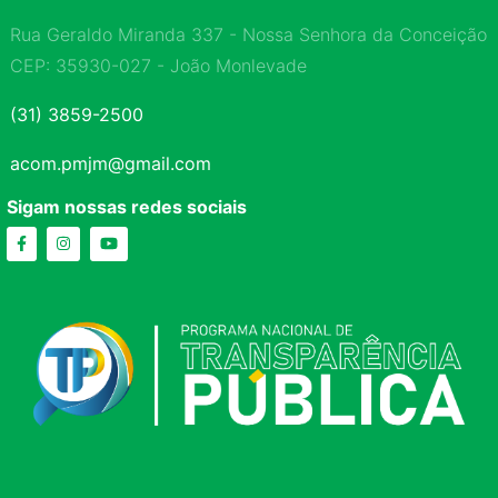
Rua Geraldo Miranda 337 - Nossa Senhora da Conceição
CEP: 35930-027 - João Monlevade
(31) 3859-2500
acom.pmjm@gmail.com
Sigam nossas redes sociais