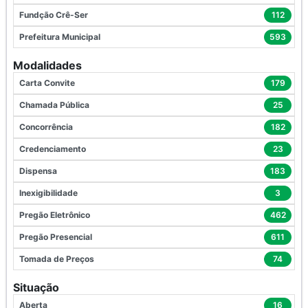
Fundção Crê-Ser
112
Prefeitura Municipal
593
Modalidades
Carta Convite
179
Chamada Pública
25
Concorrência
182
Credenciamento
23
Dispensa
183
Inexigibilidade
3
Pregão Eletrônico
462
Pregão Presencial
611
Tomada de Preços
74
Situação
Aberta
16