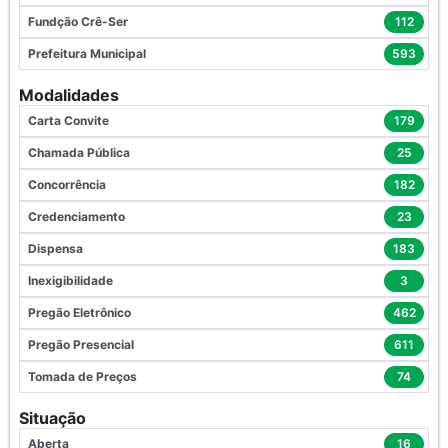
Fundção Crê-Ser
112
Prefeitura Municipal
593
Modalidades
Carta Convite
179
Chamada Pública
25
Concorrência
182
Credenciamento
23
Dispensa
183
Inexigibilidade
3
Pregão Eletrônico
462
Pregão Presencial
611
Tomada de Preços
74
Situação
Aberta
16