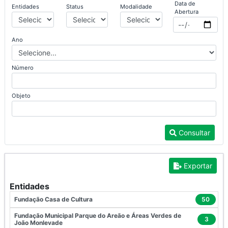
Data de
Entidades
Status
Modalidade
Abertura
Ano
Número
Objeto
Consultar
Exportar
Entidades
Fundação Casa de Cultura
50
Fundação Municipal Parque do Areão e Áreas Verdes de
3
João Monlevade