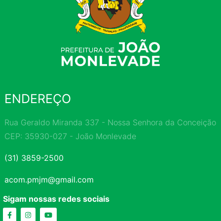
ENDEREÇO
Rua Geraldo Miranda 337 - Nossa Senhora da Conceição
CEP: 35930-027 - João Monlevade
(31) 3859-2500
acom.pmjm@gmail.com
Sigam nossas redes sociais