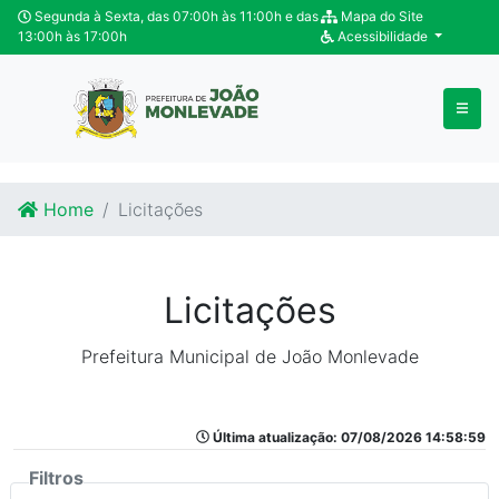
Ir para o conteúdo
Ir para o fim do conteúdo
Segunda à Sexta, das 07:00h às 11:00h e das
Mapa do Site
13:00h às 17:00h
Acessibilidade
Home
Licitações
Licitações
Prefeitura Municipal de João Monlevade
Última atualização: 07/08/2026 14:58:59
Filtros